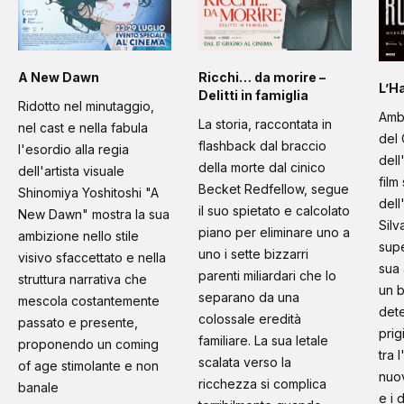
A New Dawn
Ricchi… da morire –
L’H
Delitti in famiglia
Ridotto nel minutaggio,
Amb
La storia, raccontata in
nel cast e nella fabula
del 
flashback dal braccio
l'esordio alla regia
dell
della morte dal cinico
dell'artista visuale
film
Becket Redfellow, segue
Shinomiya Yoshitoshi "A
dell
il suo spietato e calcolato
New Dawn" mostra la sua
Silv
piano per eliminare uno a
ambizione nello stile
supe
uno i sette bizzarri
visivo sfaccettato e nella
sua 
parenti miliardari che lo
struttura narrativa che
un b
separano da una
mescola costantemente
dete
colossale eredità
passato e presente,
prig
familiare. La sua letale
proponendo un coming
tra 
scalata verso la
of age stimolante e non
nuo
ricchezza si complica
banale
e i 