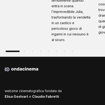
terribilmente quando
cosc
entra in scena
trov
l'imprevedibile Julia,
dram
trasformando la vendetta
quan
in un caotico e
di g
pericoloso gioco di
giov
inganni in cui nessuno è
al sicuro.
webzine cinematografica fondata da
Elisa Goolvart
e
Claudio Fabretti