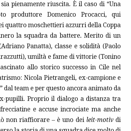
sia pienamente riuscita. È il caso di “Una
oto produttore Domenico Procacci, qui
dei quattro moschettieri azzurri della Coppa
nnero la squadra da battere. Merito di un
 (Adriano Panatta), classe e solidità (Paolo
razzutti), umiltà e fame di vittorie (Tonino
ascinato allo storico successo in Cile nel
ntrismo: Nicola Pietrangeli, ex-campione e
o” dal team e per questo ancora animato da
x-pupilli. Proprio il dialogo a distanza tra
a frecciatine e accuse incrociate ma anche
uò non riaffiorare – è uno dei
leit-motiv
di
erso la storia di una squadra dice molto di