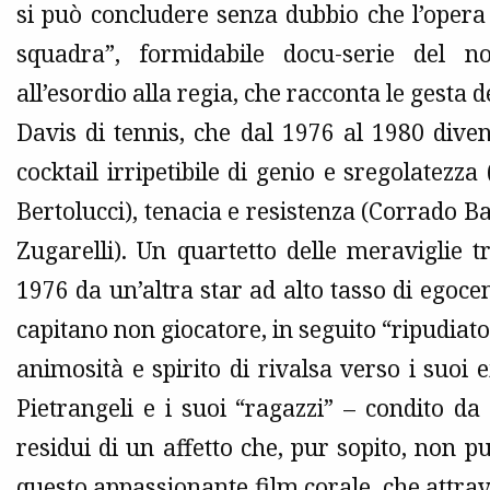
si può concludere senza dubbio che l’opera 
squadra”, formidabile docu-serie del n
all’esordio alla regia, che racconta le gesta 
Davis di tennis, che dal 1976 al 1980 dive
cocktail irripetibile di genio e sregolatezza
Bertolucci), tenacia e resistenza (Corrado Ba
Zugarelli). Un quartetto delle meraviglie tr
1976 da un’altra star ad alto tasso di egoce
capitano non giocatore, in seguito “ripudiat
animosità e spirito di rivalsa verso i suoi e
Pietrangeli e i suoi “ragazzi” – condito d
residui di un affetto che, pur sopito, non p
questo appassionante film corale, che attrav