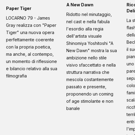
A New Dawn
Ric
Paper Tiger
Deli
Ridotto nel minutaggio,
LOCARNO 79 - James
La s
nel cast e nella fabula
Gray realizza con "Paper
flas
l'esordio alla regia
Tiger" una nuova opera
dell
dell'artista visuale
perfettamente coerente
Bec
Shinomiya Yoshitoshi "A
con la propria poetica,
il s
New Dawn" mostra la sua
ma anche, al contempo,
pian
ambizione nello stile
un momento di riflessione
uno 
visivo sfaccettato e nella
e bilancio relativo alla sua
pare
struttura narrativa che
filmografia
sep
mescola costantemente
colo
passato e presente,
fami
proponendo un coming
scal
of age stimolante e non
ricc
banale
terr
entr
l'im