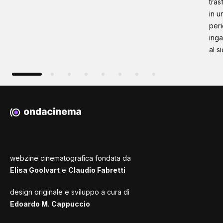
tras
in u
peri
inga
al s
webzine cinematografica fondata da
Elisa Goolvart
e
Claudio Fabretti
design originale e sviluppo a cura di
Edoardo M. Cappuccio