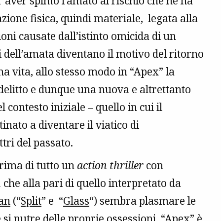
er aver spinto l’amato al rischio che ne ha
zione fisica, quindi materiale, legata alla
ioni causate dall’istinto omicida di un
di dell’amata diventano il motivo del ritorno
a vita, allo stesso modo in “Apex” la
 delitto e dunque una nuova e altrettanto
contesto iniziale – quello in cui il
nato a diventare il viatico di
ttri del passato.
prima di tutto un
action thriller
con
n
che alla pari di quello interpretato da
an
(“
Split
” e “
Glass
“) sembra plasmare le
si nutre delle proprie ossessioni, “Apex” è