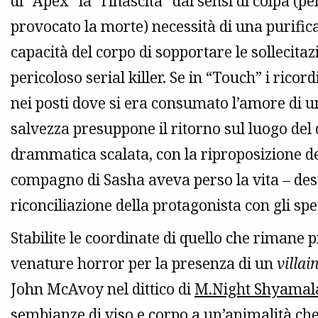
di “Apex” la “rinascita” dai sensi di colpa (p
provocato la morte) necessità di una purifica
capacità del corpo di sopportare le sollecitaz
pericoloso serial killer. Se in “Touch” i ricor
nei posti dove si era consumato l’amore di un
salvezza presuppone il ritorno sul luogo del
drammatica scalata, con la riproposizione del 
compagno di Sasha aveva perso la vita – desti
riconciliazione della protagonista con gli spe
Stabilite le coordinate di quello che rimane 
venature horror per la presenza di un
villai
John McAvoy nel dittico di
M.Night Shyamal
sembianze di viso e corpo a un’animalità che 