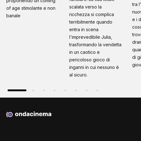
proponendo un coming
tra 
scalata verso la
of age stimolante e non
nuo
ricchezza si complica
banale
e i 
terribilmente quando
cosc
entra in scena
trov
l'imprevedibile Julia,
dram
trasformando la vendetta
quan
in un caotico e
di g
pericoloso gioco di
giov
inganni in cui nessuno è
al sicuro.