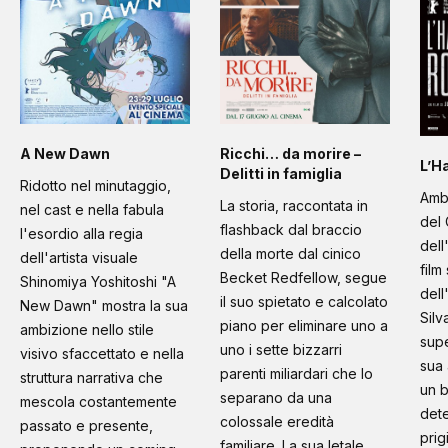
A New Dawn
Ricchi… da morire –
L’H
Delitti in famiglia
Ridotto nel minutaggio,
Amb
La storia, raccontata in
nel cast e nella fabula
del 
flashback dal braccio
l'esordio alla regia
dell
della morte dal cinico
dell'artista visuale
film
Becket Redfellow, segue
Shinomiya Yoshitoshi "A
dell
il suo spietato e calcolato
New Dawn" mostra la sua
Silv
piano per eliminare uno a
ambizione nello stile
supe
uno i sette bizzarri
visivo sfaccettato e nella
sua 
parenti miliardari che lo
struttura narrativa che
un b
separano da una
mescola costantemente
dete
colossale eredità
passato e presente,
prig
familiare. La sua letale