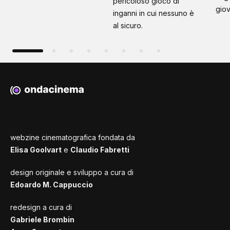
pericoloso gioco di
giov
inganni in cui nessuno è
al sicuro.
webzine cinematografica fondata da
Elisa Goolvart
e
Claudio Fabretti
design originale e sviluppo a cura di
Edoardo M. Cappuccio
redesign a cura di
Gabriele Brombin