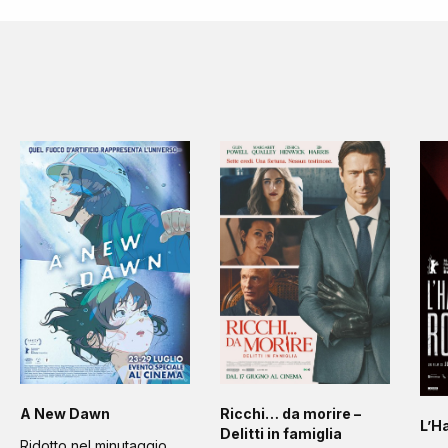
A New Dawn
Ricchi… da morire –
L’H
Delitti in famiglia
Ridotto nel minutaggio,