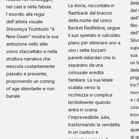
Amb
La storia, raccontata in
nel cast e nella fabula
del 
flashback dal braccio
l'esordio alla regia
dell
della morte dal cinico
dell'artista visuale
film
Becket Redfellow, segue
Shinomiya Yoshitoshi "A
dell
il suo spietato e calcolato
New Dawn" mostra la sua
Silv
piano per eliminare uno a
ambizione nello stile
supe
uno i sette bizzarri
visivo sfaccettato e nella
sua 
parenti miliardari che lo
struttura narrativa che
un b
separano da una
mescola costantemente
dete
colossale eredità
passato e presente,
prig
familiare. La sua letale
proponendo un coming
tra 
scalata verso la
of age stimolante e non
nuo
ricchezza si complica
banale
e i 
terribilmente quando
cosc
entra in scena
trov
l'imprevedibile Julia,
dram
trasformando la vendetta
quan
in un caotico e
di g