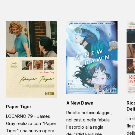
A New Dawn
Ric
Paper Tiger
Deli
Ridotto nel minutaggio,
LOCARNO 79 - James
La s
nel cast e nella fabula
Gray realizza con "Paper
flas
l'esordio alla regia
Tiger" una nuova opera
dell
dell'artista visuale