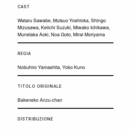
CAST
Wataru Sawabe
,
Mutsuo Yoshioka
,
Shingo
Mizusawa
,
Keiichi Suzuki
,
Miwako Ichikawa
,
Munetaka Aoki
,
Noa Goto
,
Mirai Moriyama
REGIA
Nobuhiro Yamashita
,
Yoko Kuno
TITOLO ORIGINALE
Bakeneko Anzu-chan
DISTRIBUZIONE