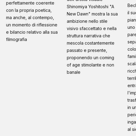
perfettamente coerente
Bec
Shinomiya Yoshitoshi "A
con la propria poetica,
il s
New Dawn" mostra la sua
ma anche, al contempo,
pian
ambizione nello stile
un momento di riflessione
uno 
visivo sfaccettato e nella
e bilancio relativo alla sua
pare
struttura narrativa che
filmografia
sep
mescola costantemente
colo
passato e presente,
fami
proponendo un coming
scal
of age stimolante e non
ricc
banale
terr
entr
l'im
tras
in u
peri
inga
al s