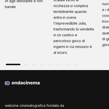
of age stimolante e non
nuo
ricchezza si complica
banale
e i 
terribilmente quando
cosc
entra in scena
trov
l'imprevedibile Julia,
dram
trasformando la vendetta
quan
in un caotico e
di g
pericoloso gioco di
giov
inganni in cui nessuno è
al sicuro.
webzine cinematografica fondata da