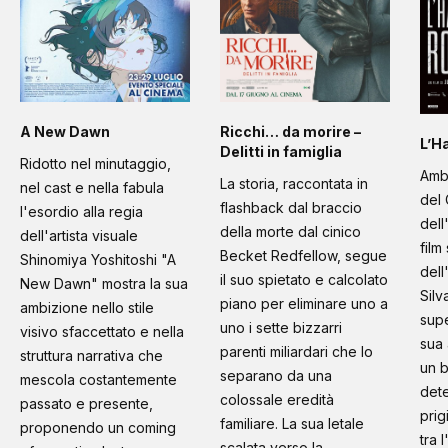
A New Dawn
Ricchi… da morire –
L’H
Delitti in famiglia
Ridotto nel minutaggio,
Amb
La storia, raccontata in
nel cast e nella fabula
del 
flashback dal braccio
l'esordio alla regia
dell
della morte dal cinico
dell'artista visuale
film
Becket Redfellow, segue
Shinomiya Yoshitoshi "A
dell
il suo spietato e calcolato
New Dawn" mostra la sua
Silv
piano per eliminare uno a
ambizione nello stile
supe
uno i sette bizzarri
visivo sfaccettato e nella
sua 
parenti miliardari che lo
struttura narrativa che
un b
separano da una
mescola costantemente
dete
colossale eredità
passato e presente,
prig
familiare. La sua letale
proponendo un coming
tra 
scalata verso la