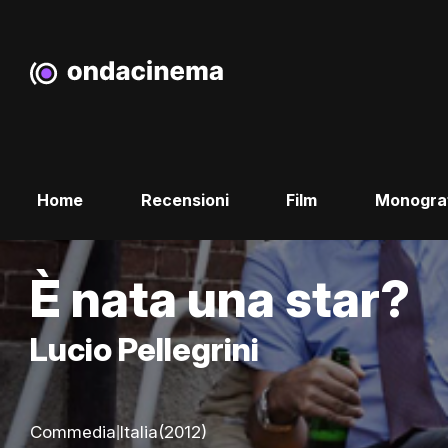
Home
Recensioni
Film
Monogra
È nata una star?
Lucio Pellegrini
|
Commedia
Italia
(2012)