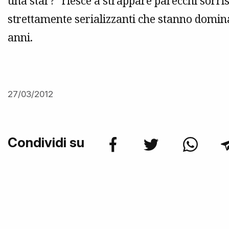
una star?” riesce a strappare parecchi sorris
strettamente serializzanti che stanno domin
anni.
27/03/2012
Condividi su