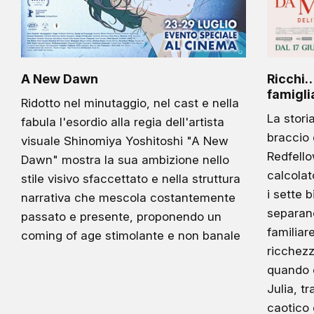
A New Dawn
Ricchi… 
famigli
Ridotto nel minutaggio, nel cast e nella
La stori
fabula l'esordio alla regia dell'artista
braccio 
visuale Shinomiya Yoshitoshi "A New
Redfello
Dawn" mostra la sua ambizione nello
calcolat
stile visivo sfaccettato e nella struttura
i sette b
narrativa che mescola costantemente
separan
passato e presente, proponendo un
familiar
coming of age stimolante e non banale
ricchezz
quando e
Julia, t
caotico 