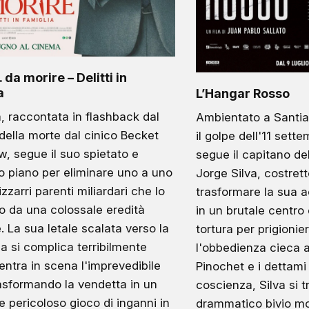
da morire – Delitti in
a
L’Hangar Rosso
a, raccontata in flashback dal
Ambientato a Santia
della morte dal cinico Becket
il golpe dell'11 sette
w, segue il suo spietato e
segue il capitano de
o piano per eliminare uno a uno
Jorge Silva, costrett
izzarri parenti miliardari che lo
trasformare la sua 
o da una colossale eredità
in un brutale centro
e. La sua letale scalata verso la
tortura per prigionieri
a si complica terribilmente
l'obbedienza cieca a
ntra in scena l'imprevedibile
Pinochet e i dettami 
rasformando la vendetta in un
coscienza, Silva si 
e pericoloso gioco di inganni in
drammatico bivio mo