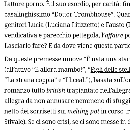
l’attore porno. È il suo esordio, per carità: f
casalinghissimo “Dottor Trombhouse”. Quando
genitori Lucia (Luciana Litizzetto) e Fausto 
vendicativa e parecchio pettegola, l’
affaire
po
Lasciarlo fare? E da dove viene questa part
Da queste premesse muove “È nata una star?”
(all’attivo “E allora mambo!”, “
Figli delle stel
“La strana coppia” e “I liceali”), basata su
romanzo tutto
british
trapiantato nell’alleg
allegra da non annusare nemmeno di sfuggita
netto dei sorrisetti sui
melting pot
in corso tr
Stivale). Se ci sono crisi, se ci sono messe i