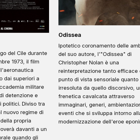
Odissea
Ipotetico coronamento delle amb
go del Cile durante
del suo autore, l'"Odissea" di
mbre 1973, il film
Christopher Nolan è una
ll'aeronautica
reinterpretazione tanto efficace 
o dai superiori a
punto di vista sensoriale quanto
accademia militare
irresoluta da quello discorsivo, 
 di detenzione e
frenetica cavalcata attraverso
 politici. Diviso tra
immaginari, generi, ambientazio
l nuovo regime di
eventi che si sviluppa intorno all
della propria
modernizzazione dell'eroe epon
troverà davanti a un
rale quando gli