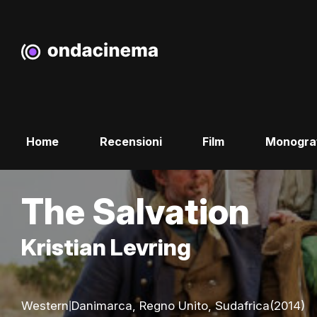
Home
Recensioni
Film
Monogra
The Salvation
Kristian Levring
|
Western
Danimarca, Regno Unito, Sudafrica
(2014)