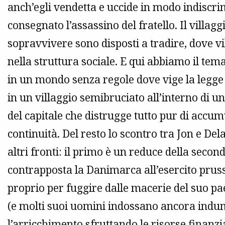
anch’egli vendetta e uccide in modo indiscri
consegnato l’assassino del fratello. Il villa
sopravvivere sono disposti a tradire, dove vi
nella struttura sociale. E qui abbiamo il tem
in un mondo senza regole dove vige la legge d
in un villaggio semibruciato all’interno di u
del capitale che distrugge tutto pur di accu
continuità. Del resto lo scontro tra Jon e D
altri fronti: il primo è un reduce della seco
contrapposta la Danimarca all’esercito prus
proprio per fuggire dalle macerie del suo pa
(e molti suoi uomini indossano ancora indumen
l’arricchimento sfruttando le risorse finanzia