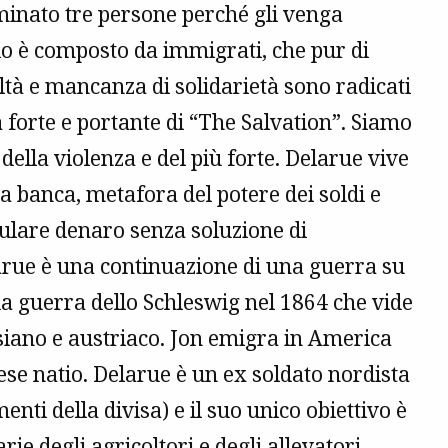
minato tre persone perché gli venga
ggio è composto da immigrati, che pur di
ltà e mancanza di solidarietà sono radicati
a forte e portante di “The Salvation”. Siamo
ella violenza e del più forte. Delarue vive
na banca, metafora del potere dei soldi e
mulare denaro senza soluzione di
elarue è una continuazione di una guerra su
nda guerra dello Schleswig nel 1864 che vide
siano e austriaco. Jon emigra in America
ese natio. Delarue è un ex soldato nordista
ti della divisa) e il suo unico obiettivo è
rie degli agricoltori e degli allevatori