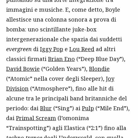
immagini e musiche. E, come detto, Boyle
allestisce una colonna sonora a prova di
bomba: uno scintillante juke-box
intergenerazionale che spazia dai suddetti
evergreen
di
Iggy Pop
e
Lou Reed
ad altri
classici firmati
Brian Eno
(“Deep Blue Day”),
David Bowie
(“Golden Years”),
Blondie
(“Atomic” nella cover degli Sleeper),
Joy
Division
(“Atmosphere”), fino alle hit di
alcune tra le principali band britanniche del
periodo: dai
Blur
(“Sing”) ai
Pulp
(“Mile End”),
dai
Primal Scream
(l’omonima
“Trainspotting”) agli Elastica (“2:1”) fino alla
techno-trance
degli
Underworld
, con quella