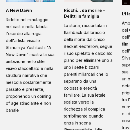
A New Dawn
Ricchi… da morire –
L’H
Delitti in famiglia
Ridotto nel minutaggio,
Amb
La storia, raccontata in
nel cast e nella fabula
del 
flashback dal braccio
l'esordio alla regia
dell
della morte dal cinico
dell'artista visuale
film
Becket Redfellow, segue
Shinomiya Yoshitoshi "A
dell
il suo spietato e calcolato
New Dawn" mostra la sua
Silv
piano per eliminare uno a
ambizione nello stile
supe
uno i sette bizzarri
visivo sfaccettato e nella
sua 
parenti miliardari che lo
struttura narrativa che
un b
separano da una
mescola costantemente
dete
colossale eredità
passato e presente,
prig
familiare. La sua letale
proponendo un coming
tra 
scalata verso la
of age stimolante e non
nuo
ricchezza si complica
banale
e i 
terribilmente quando
cosc
entra in scena
trov
l'imprevedibile Julia,