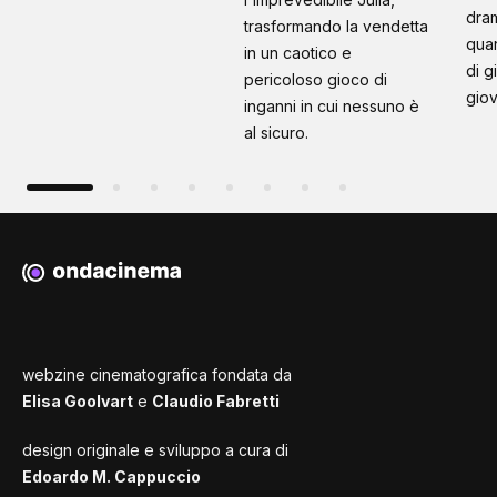
dram
trasformando la vendetta
quan
in un caotico e
di g
pericoloso gioco di
giov
inganni in cui nessuno è
al sicuro.
webzine cinematografica fondata da
Elisa Goolvart
e
Claudio Fabretti
design originale e sviluppo a cura di
Edoardo M. Cappuccio