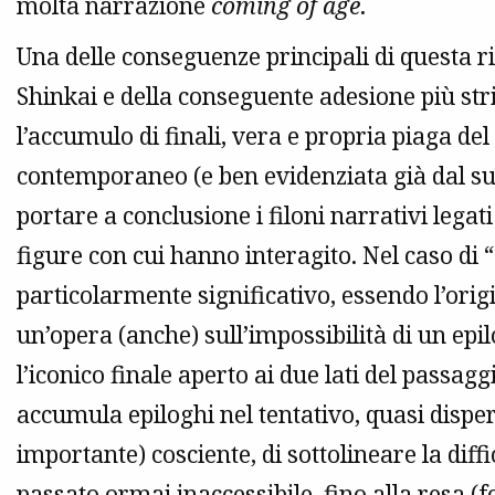
molta narrazione
coming of age
.
Una delle conseguenze principali di questa r
Shinkai e della conseguente adesione più strin
l’accumulo di finali, vera e propria piaga de
contemporaneo (e ben evidenziata già dal s
portare a conclusione i filoni narrativi legat
figure con cui hanno interagito. Nel caso di 
particolarmente significativo, essendo l’origi
un’opera (anche) sull’impossibilità di un epi
l’iconico finale aperto ai due lati del passagg
accumula epiloghi nel tentativo, quasi disper
importante) cosciente, di sottolineare la diffi
passato ormai inaccessibile, fino alla resa (