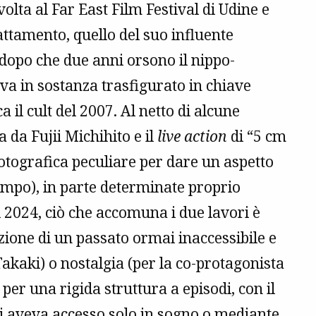
lta al Far East Film Festival di Udine e
attamento, quello del suo influente
 dopo che due anni orsono il nippo-
va in sostanza trasfigurato in chiave
il cult del 2007. Al netto di alcune
a da Fujii Michihito e il
live action
di “5 cm
otografica peculiare per dare un aspetto
 tempo), in parte determinate proprio
el 2024, ciò che accomuna i due lavori è
zione di un passato ormai inaccessibile e
kaki) o nostalgia (per la co-protagonista
 per una rigida struttura a episodi, con il
i si aveva accesso solo in sogno o mediante