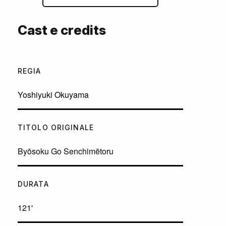
Cast e credits
REGIA
Yoshiyuki Okuyama
TITOLO ORIGINALE
Byōsoku Go Senchimētoru
DURATA
121'