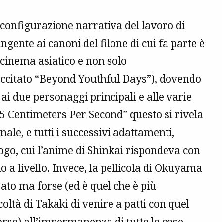
iconfigurazione narrativa del lavoro di
gente ai canoni del filone di cui fa parte è
l cinema asiatico e non solo
uccitato “Beyond Youthful Days”), dovendo
i ai due personaggi principali e alle varie
“5 Centimeters Per Second” questo si rivela
nale, e tutti i successivi adattamenti,
logo, cui l’anime di Shinkai rispondeva con
io a livello. Invece, la pellicola di Okuyama
ato ma forse (ed è quel che è più
coltà di Takaki di venire a patti con quel
forse) all’impermanenza di tutte le cose