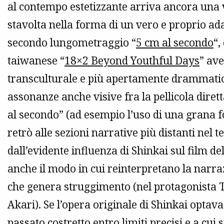
al contempo estetizzante arriva ancora una vo
stavolta nella forma di un vero e proprio ad
secondo lungometraggio “
5 cm al secondo
“,
taiwanese “
18×2 Beyond Youthful Days
” ave
transculturale e più apertamente drammatica 
assonanze anche visive fra la pellicola dirett
al secondo” (ad esempio l’uso di una grana f
retrò alle sezioni narrative più distanti nel
dall’evidente influenza di Shinkai sul film d
anche il modo in cui reinterpretano la narra
che genera struggimento (nel protagonista Ta
Akari). Se l’opera originale di Shinkai optava
passato costretto entro limiti precisi e a cu