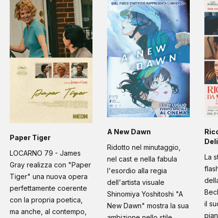
A New Dawn
Ric
Paper Tiger
Deli
Ridotto nel minutaggio,
LOCARNO 79 - James
La s
nel cast e nella fabula
Gray realizza con "Paper
flas
l'esordio alla regia
Tiger" una nuova opera
dell
dell'artista visuale
perfettamente coerente
Bec
Shinomiya Yoshitoshi "A
con la propria poetica,
il s
New Dawn" mostra la sua
ma anche, al contempo,
pian
ambizione nello stile