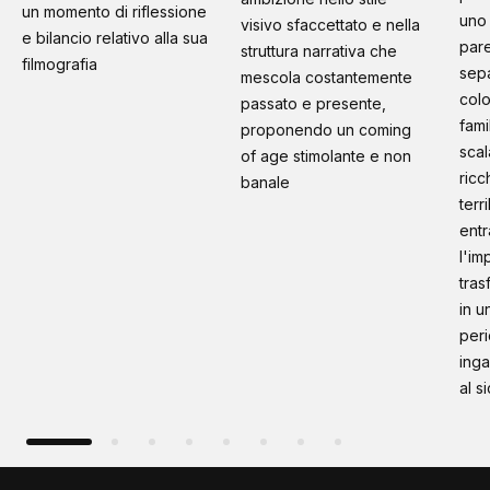
un momento di riflessione
uno 
visivo sfaccettato e nella
e bilancio relativo alla sua
pare
struttura narrativa che
filmografia
sep
mescola costantemente
colo
passato e presente,
fami
proponendo un coming
scal
of age stimolante e non
ricc
banale
terr
entr
l'im
tras
in u
peri
inga
al s