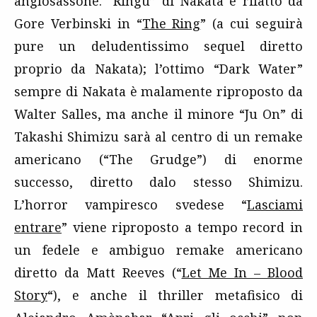
anglosassone. “Ringu” di Nakata è rifatto da
Gore Verbinski in “
The Ring
” (a cui seguirà
pure un deludentissimo sequel diretto
proprio da Nakata); l’ottimo “Dark Water”
sempre di Nakata è malamente riproposto da
Walter Salles, ma anche il minore “Ju On” di
Takashi Shimizu sarà al centro di un remake
americano (“The Grudge”) di enorme
successo, diretto dalo stesso Shimizu.
L’horror vampiresco svedese “
Lasciami
entrare
” viene riproposto a tempo record in
un fedele e ambiguo remake americano
diretto da Matt Reeves (“
Let Me In – Blood
Story
“), e anche il thriller metafisico di