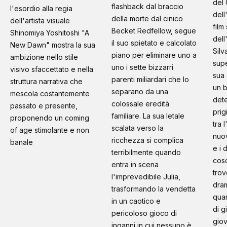
del 
flashback dal braccio
l'esordio alla regia
dell
della morte dal cinico
dell'artista visuale
film
Becket Redfellow, segue
Shinomiya Yoshitoshi "A
dell
il suo spietato e calcolato
New Dawn" mostra la sua
Silv
piano per eliminare uno a
ambizione nello stile
supe
uno i sette bizzarri
visivo sfaccettato e nella
sua 
parenti miliardari che lo
struttura narrativa che
un b
separano da una
mescola costantemente
dete
colossale eredità
passato e presente,
prig
familiare. La sua letale
proponendo un coming
tra 
scalata verso la
of age stimolante e non
nuo
ricchezza si complica
banale
e i 
terribilmente quando
cosc
entra in scena
trov
l'imprevedibile Julia,
dram
trasformando la vendetta
quan
in un caotico e
di g
pericoloso gioco di
giov
inganni in cui nessuno è