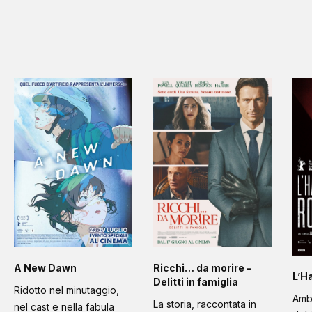
A New Dawn
Ricchi… da morire –
L’H
Delitti in famiglia
Ridotto nel minutaggio,
Amb
La storia, raccontata in
nel cast e nella fabula