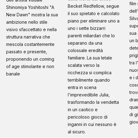
film
Becket Redfellow, segue
Shinomiya Yoshitoshi "A
dell
il suo spietato e calcolato
New Dawn" mostra la sua
Silv
piano per eliminare uno a
ambizione nello stile
supe
uno i sette bizzarri
visivo sfaccettato e nella
sua 
parenti miliardari che lo
struttura narrativa che
un b
separano da una
mescola costantemente
dete
colossale eredità
passato e presente,
prig
familiare. La sua letale
proponendo un coming
tra 
scalata verso la
of age stimolante e non
nuo
ricchezza si complica
banale
e i 
terribilmente quando
cosc
entra in scena
trov
l'imprevedibile Julia,
dram
trasformando la vendetta
quan
in un caotico e
di g
pericoloso gioco di
giov
inganni in cui nessuno è
al sicuro.