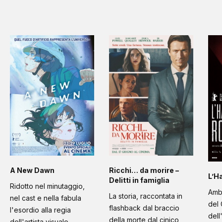
A New Dawn
Ricchi… da morire –
L’H
Delitti in famiglia
Ridotto nel minutaggio,
Amb
La storia, raccontata in
nel cast e nella fabula
del 
flashback dal braccio
l'esordio alla regia
dell
della morte dal cinico
dell'artista visuale